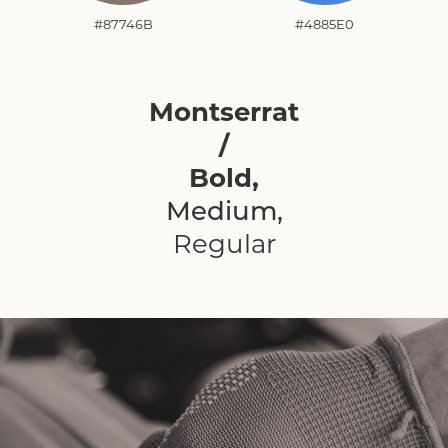
#87746B
#4885E0
Montserrat
/
Bold,
Medium,
Regular