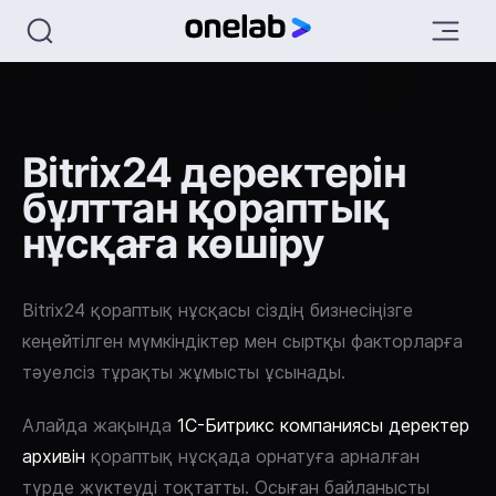
Bitrix24 деректерін
бұлттан қораптық
нұсқаға көшіру
Bitrix24 қораптық нұсқасы сіздің бизнесіңізге
кеңейтілген мүмкіндіктер мен сыртқы факторларға
тәуелсіз тұрақты жұмысты ұсынады.
Алайда жақында
1С-Битрикс компаниясы деректер
архивін
қораптық нұсқада орнатуға арналған
түрде жүктеуді тоқтатты. Осыған байланысты