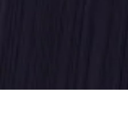
Деректерді
қораптық нұсқаға