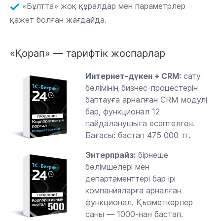
«Бұлтта» жоқ құралдар мен параметрлер
қажет болған жағдайда.
«Қорап» — тарифтік жоспарлар
Интернет-дүкен + CRM:
сату
бөлімінің бизнес-процестерін
баптауға арналған CRM модулі
бар, функционал 12
пайдаланушыға есептелген.
Бағасы: бастап 475 000 тг.
Энтерпрайз:
бірнеше
бөлімшелері мен
департаменттері бар ірі
компанияларға арналған
функционал. Қызметкерлер
саны — 1000-нан бастап.