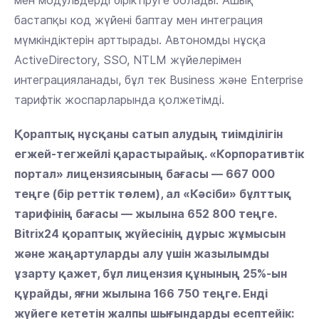
мен модульдерді біріктіруге болады. Ашық
бастапқы код жүйені баптау мен интеграция
мүмкіндіктерін арттырады. Автономды нұсқа
ActiveDirectory, SSO, NTLM жүйелерімен
интеграцияланады, бұл тек Business және Enterprise
тарифтік жоспарларында қолжетімді.
Қораптық нұсқаны сатып алудың тиімділігін
егжей-тегжейлі қарастырайық. «Корпоративтік
портал» лицензиясының бағасы — 667 000
теңге (бір реттік төлем), ал «Кәсіби» бұлттық
тарифінің бағасы — жылына 652 800 теңге.
Bitrix24 қораптық жүйесінің дұрыс жұмысын
және жаңартуларды алу үшін жазылымды
ұзарту қажет, бұл лицензия құнының 25%-ын
құрайды, яғни жылына 166 750 теңге. Енді
жүйеге кететін жалпы шығындарды есептейік: