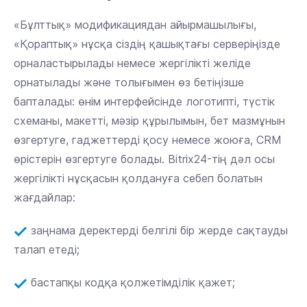
«Бұлттық» модификациядан айырмашылығы,
«Қораптық» нұсқа сіздің қашықтағы серверіңізде
орналастырылады немесе жергілікті желіде
орнатылады және толығымен өз бетіңізше
бапталады: өнім интерфейсінде логотипті, түстік
схеманы, макетті, мәзір құрылымын, бет мазмұнын
өзгертуге, гаджеттерді қосу немесе жоюға, CRM
өрістерін өзгертуге болады. Bitrix24-тің дәл осы
жергілікті нұсқасын қолдануға себеп болатын
жағдайлар:
заңнама деректерді белгілі бір жерде сақтауды
талап етеді;
бастапқы кодқа қолжетімділік қажет;