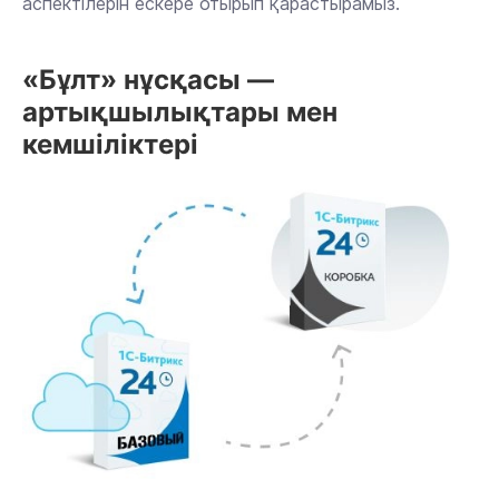
аспектілерін ескере отырып қарастырамыз.
«Бұлт» нұсқасы —
артықшылықтары мен
кемшіліктері