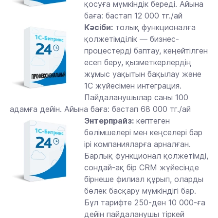
қосуға мүмкіндік береді. Айына
баға: бастап 12 000 тг./ай
Кәсіби:
толық функционалға
қолжетімділік — бизнес-
процестерді баптау, кеңейтілген
есеп беру, қызметкерлердің
жұмыс уақытын бақылау және
1С жүйесімен интеграция.
Пайдаланушылар саны 100
адамға дейін. Айына баға: бастап 68 000 тг./ай
Энтерпрайз:
көптеген
бөлімшелері мен кеңселері бар
ірі компанияларға арналған.
Барлық функционал қолжетімді,
сондай-ақ бір CRM жүйесінде
бірнеше филиал құрып, оларды
бөлек басқару мүмкіндігі бар.
Бұл тарифте 250-ден 10 000-ға
дейін пайдаланушы тіркей