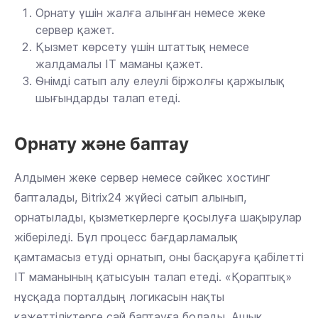
Орнату үшін жалға алынған немесе жеке
сервер қажет.
Қызмет көрсету үшін штаттық немесе
жалдамалы IT маманы қажет.
Өнімді сатып алу елеулі біржолғы қаржылық
шығындарды талап етеді.
Орнату және баптау
Алдымен жеке сервер немесе сәйкес хостинг
бапталады, Bitrix24 жүйесі сатып алынып,
орнатылады, қызметкерлерге қосылуға шақырулар
жіберіледі. Бұл процесс бағдарламалық
қамтамасыз етуді орнатып, оны басқаруға қабілетті
IT маманының қатысуын талап етеді. «Қораптық»
нұсқада порталдың логикасын нақты
қажеттіліктерге сай баптауға болады. Ашық