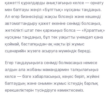
қажетті құралдарды анықтағыңыз келсе — орнату
мен баптауы жеңіл «Бұлттық» нұсқаны таңдаңыз.
Ал егер бизнесіңізді жақсы білсеңіз және кешенді
автоматтандыру қажет екеніне сенімді болсаңыз,
жеткілікті штат пен қаржыңыз болса — «Қораптық»
нұсқаны таңдаңыз, бұл тек уақытты үнемдеп қана
қоймай, бастапқыдан-ақ нақты ірі жұмыс
сценарийін жүзеге асыруға мүмкіндік береді.
Егер таңдауыңызға сенімді болмасаңыз немесе
алдын ала жобаны мамандармен талқылағыңыз
келсе — бізге хабарласыңыз, кеңес беріп, жүйені
баптаудың және онымен жұмыс істеудің барлық
ерекшеліктерін түсіндіруге көмектесеміз.