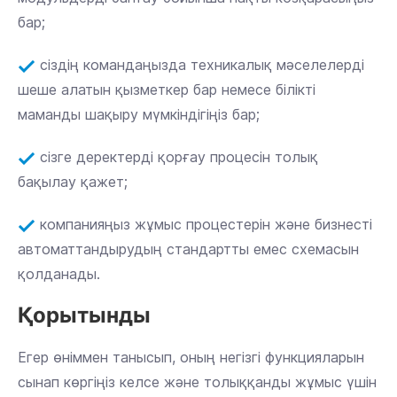
бар;
сіздің командаңызда техникалық мәселелерді
шеше алатын қызметкер бар немесе білікті
маманды шақыру мүмкіндігіңіз бар;
сізге деректерді қорғау процесін толық
бақылау қажет;
компанияңыз жұмыс процестерін және бизнесті
автоматтандырудың стандартты емес схемасын
қолданады.
Қорытынды
Егер өніммен танысып, оның негізгі функцияларын
сынап көргіңіз келсе және толыққанды жұмыс үшін