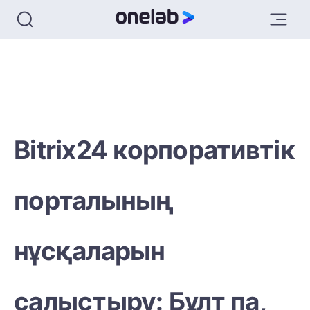
Bitrix24 корпоративтік
порталының
нұсқаларын
салыстыру: Бұлт па,