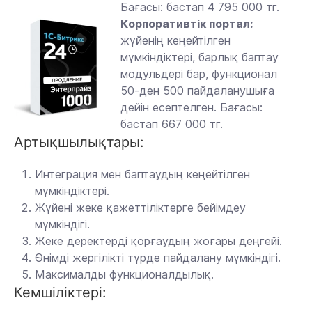
Бағасы: бастап 4 795 000 тг.
Корпоративтік портал:
жүйенің кеңейтілген
мүмкіндіктері, барлық баптау
модульдері бар, функционал
50-ден 500 пайдаланушыға
дейін есептелген. Бағасы:
бастап 667 000 тг.
Артықшылықтары:
Интеграция мен баптаудың кеңейтілген
мүмкіндіктері.
Жүйені жеке қажеттіліктерге бейімдеу
мүмкіндігі.
Жеке деректерді қорғаудың жоғары деңгейі.
Өнімді жергілікті түрде пайдалану мүмкіндігі.
Максималды функционалдылық.
Кемшіліктері: