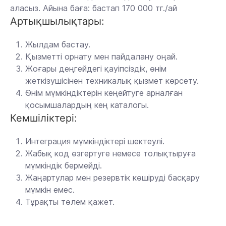
аласыз. Айына баға: бастап 170 000 тг./ай
Артықшылықтары:
Жылдам бастау.
Қызметті орнату мен пайдалану оңай.
Жоғары деңгейдегі қауіпсіздік, өнім
жеткізушісінен техникалық қызмет көрсету.
Өнім мүмкіндіктерін кеңейтуге арналған
қосымшалардың кең каталогы.
Кемшіліктері:
Интеграция мүмкіндіктері шектеулі.
Жабық код өзгертуге немесе толықтыруға
мүмкіндік бермейді.
Жаңартулар мен резервтік көшіруді басқару
мүмкін емес.
Тұрақты төлем қажет.