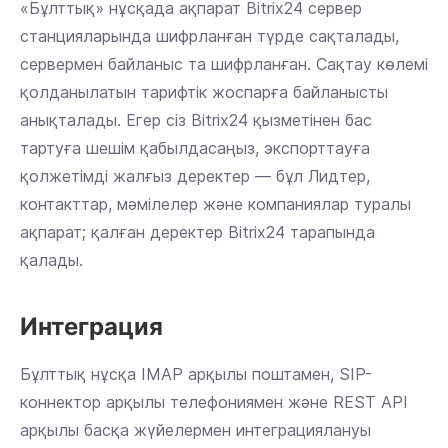
«Бұлттық» нұсқада ақпарат Bitrix24 сервер
станцияларында шифрланған түрде сақталады,
сервермен байланыс та шифрланған. Сақтау көлемі
қолданылатын тарифтік жоспарға байланысты
анықталады. Егер сіз Bitrix24 қызметінен бас
тартуға шешім қабылдасаңыз, экспорттауға
қолжетімді жалғыз деректер — бұл Лидтер,
контакттар, мәмілелер және компаниялар туралы
ақпарат; қалған деректер Bitrix24 тарапында
қалады.
Интеграция
Бұлттық нұсқа IMAP арқылы поштамен, SIP-
коннектор арқылы телефониямен және REST API
арқылы басқа жүйелермен интеграциялануы