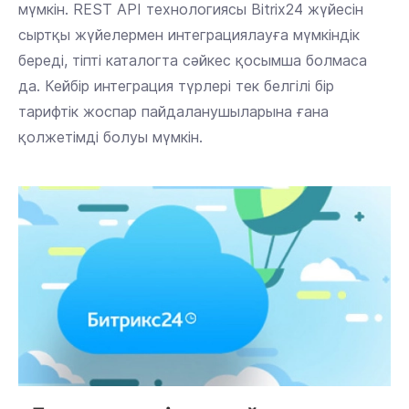
мүмкін. REST API технологиясы Bitrix24 жүйесін
сыртқы жүйелермен интеграциялауға мүмкіндік
береді, тіпті каталогта сәйкес қосымша болмаса
да. Кейбір интеграция түрлері тек белгілі бір
тарифтік жоспар пайдаланушыларына ғана
қолжетімді болуы мүмкін.