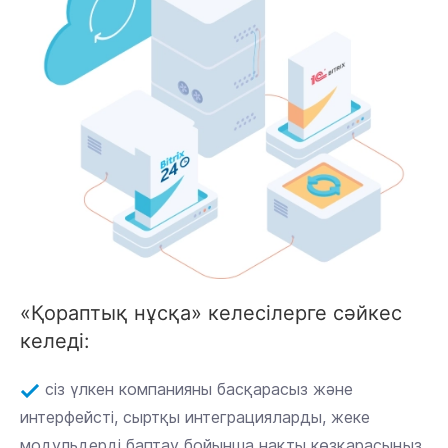
«Қораптық нұсқа» келесілерге сәйкес
келеді:
сіз үлкен компанияны басқарасыз және
интерфейсті, сыртқы интеграцияларды, жеке
модульдерді баптау бойынша нақты көзқарасыңыз