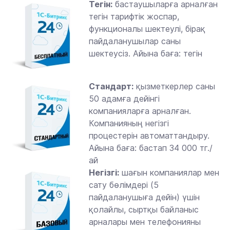
Тегін:
бастаушыларға арналған
тегін тарифтік жоспар,
функционалы шектеулі, бірақ
пайдаланушылар саны
шектеусіз. Айына баға: тегін
Стандарт:
қызметкерлер саны
50 адамға дейінгі
компанияларға арналған.
Компанияның негізгі
процестерін автоматтандыру.
Айына баға: бастап 34 000 тг./
ай
Негізгі:
шағын компаниялар мен
сату бөлімдері (5
пайдаланушыға дейін) үшін
қолайлы, сыртқы байланыс
арналары мен телефонияны