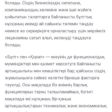
болады. Сіздің бизнесіңіздің сипатына,
компанияңыздың көлеміне және ішкі жүйеге
қойылатын талаптарға байланысты бұлттық
нұсқаның икемді ай сайынғы төлемін таңдау
немесе өз серверіңізге орналастыру үшін мерзімсіз
лицензияны сатып алып, иеленуді таңдауға
болады.
«Бұлт» пен «Қорап» — екеуінің де функционалдық
мүмкіндіктері мен қызмет көрсетуге байланысты
артықшылығы мен кемшіліктері бар; қайсысы сіздің
жұмысыңызға сәйкес келетіні бірнеше факторға
тәуелді. Осы мақалада біз өнімнің барлық
функцияларын терең талқыламаймыз, бүгінгі
мақалада екі нұсқаның бір-қанша
артықшылықтарын техникалық және экономикалық