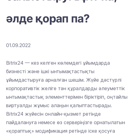
әлде қорап па?
01.09.2022
Bitrix24 — кез келген көлемдегі ұйымдарда
бизнесті және ішкі ынтымақтастықты
ұйымдастыруға арналған шешім. Жүйе дәстүрлі
корпоративтік желіге тән құралдарды әлеуметтік
ынтымақтастық элементтерімен біріктіріп, оңтайлы
виртуалды жұмыс алаңын қалыптастырады.
Bitrix24 жүйесін онлайн-қызмет ретінде
пайдалануға немесе өз серверіңізге орнатылатын
«қораптық» модификация ретінде іске қосуға