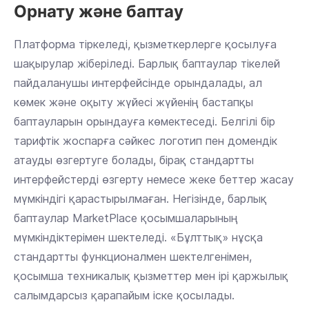
Орнату және баптау
Платформа тіркеледі, қызметкерлерге қосылуға
шақырулар жіберіледі. Барлық баптаулар тікелей
пайдаланушы интерфейсінде орындалады, ал
көмек және оқыту жүйесі жүйенің бастапқы
баптауларын орындауға көмектеседі. Белгілі бір
тарифтік жоспарға сәйкес логотип пен домендік
атауды өзгертуге болады, бірақ стандартты
интерфейстерді өзгерту немесе жеке беттер жасау
мүмкіндігі қарастырылмаған. Негізінде, барлық
баптаулар MarketPlace қосымшаларының
мүмкіндіктерімен шектеледі. «Бұлттық» нұсқа
стандартты функционалмен шектелгенімен,
қосымша техникалық қызметтер мен ірі қаржылық
салымдарсыз қарапайым іске қосылады.