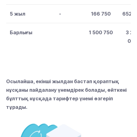
5 жыл
-
166 750
652 
Барлығы
1 500 750
3 26
00
Осылайша, екінші жылдан бастап қораптық
нұсқаны пайдалану үнемдірек болады, өйткені
бұлттық нұсқада тарифтер үнемі өзгеріп
тұрады.