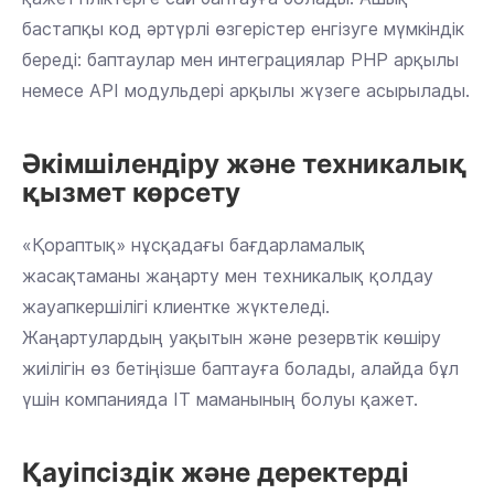
бастапқы код әртүрлі өзгерістер енгізуге мүмкіндік
береді: баптаулар мен интеграциялар PHP арқылы
немесе API модульдері арқылы жүзеге асырылады.
Әкімшілендіру және техникалық
қызмет көрсету
«Қораптық» нұсқадағы бағдарламалық
жасақтаманы жаңарту мен техникалық қолдау
жауапкершілігі клиентке жүктеледі.
Жаңартулардың уақытын және резервтік көшіру
жиілігін өз бетіңізше баптауға болады, алайда бұл
үшін компанияда IT маманының болуы қажет.
Қауіпсіздік және деректерді