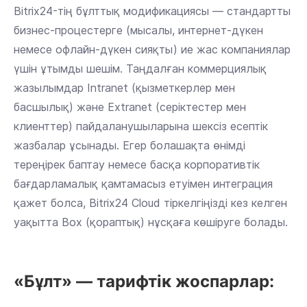
Bitrix24-тің бұлттық модификациясы — стандартты
бизнес-процестерге (мысалы, интернет-дүкен
немесе офлайн-дүкен сияқты) ие жас компаниялар
үшін ұтымды шешім. Таңдалған коммерциялық
жазылымдар Intranet (қызметкерлер мен
басшылық) және Extranet (серіктестер мен
клиенттер) пайдаланушыларына шексіз есептік
жазбалар ұсынады. Егер болашақта өнімді
тереңірек баптау немесе басқа корпоративтік
бағдарламалық қамтамасыз етуімен интеграция
қажет болса, Bitrix24 Cloud тіркелгіңізді кез келген
уақытта Box (қораптық) нұсқаға көшіруге болады.
«Бұлт» — тарифтік жоспарлар: