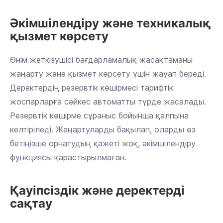
Әкімшілендіру және техникалық
қызмет көрсету
Өнім жеткізушісі бағдарламалық жасақтаманы
жаңарту және қызмет көрсету үшін жауап береді.
Деректердің резервтік көшірмесі тарифтік
жоспарларға сәйкес автоматты түрде жасалады.
Резервтік көшірме сұраныс бойынша қалпына
келтіріледі. Жаңартуларды бақылап, оларды өз
бетіңізше орнатудың қажеті жоқ, әкімшілендіру
функциясы қарастырылмаған.
Қауіпсіздік және деректерді
сақтау