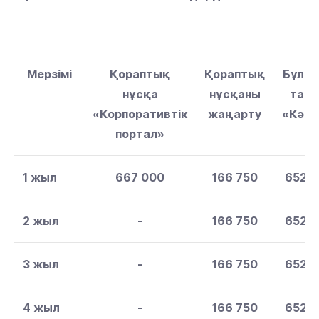
Мерзімі
Қораптық
Қораптық
Бұлт
нұсқа
нұсқаны
тар
«Корпоративтік
жаңарту
«Кәсі
портал»
1 жыл
667 000
166 750
652 
2 жыл
-
166 750
652 
3 жыл
-
166 750
652 
4 жыл
-
166 750
652 