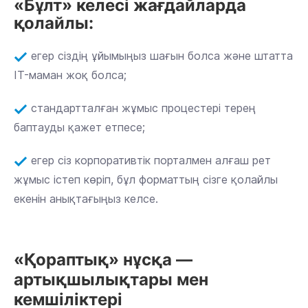
«Бұлт» келесі жағдайларда
қолайлы:
егер сіздің ұйымыңыз шағын болса және штатта
IT-маман жоқ болса;
стандартталған жұмыс процестері терең
баптауды қажет етпесе;
егер сіз корпоративтік порталмен алғаш рет
жұмыс істеп көріп, бұл форматтың сізге қолайлы
екенін анықтағыңыз келсе.
«Қораптық» нұсқа —
артықшылықтары мен
кемшіліктері