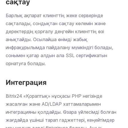
сақтау
Барлық ақпарат клиенттің жеке серверінде
сақталады, сондықтан сақтау көлемін және
деректердің қорғалу деңгейін клиенттің өзі
анықтайды. Осылайша өнімді жабық
инфрақұрылымда пайдалану мүмкіндігі болады,
сонымен қатар алдын ала SSL сертификатын
орнатуға болады.
Интеграция
Bitrix24 «Қораптық» нұсқасы PHP негізінде
жасалған және AD/LDAP хаттамаларымен
интеграцияны қолдайды. Өзара үйлесімді болған
жағдайда үшінші тарап гаджеттері, кеңейтімдер