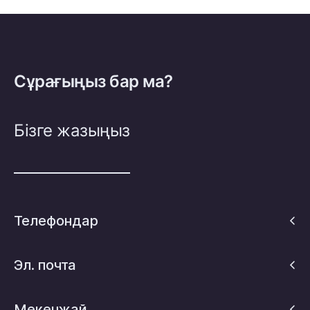
Сұрағыңыз бар ма?
Бізге жазыңыз
Телефондар
Эл. почта
Мекенжай